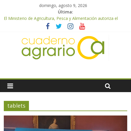
domingo, agosto 9, 2026
Última:
El Ministerio de Agricultura, Pesca y Alimentación autoriza el
pago de 85 millones adicionales de ayudas de la PAC de
remanentes disponibles
El Ministerio de Agricultura, Pesca y Alimentación otorga los
premios Alimentos de España a los mejores quesos 2026
UPA Granada advierte de una vendimia marcada por el
desplome de la demanda, que obligará a muchos viticultores a
dejar la uva en el campo
El Ministerio de Agricultura, Pesca y Alimentación impulsa un
nuevo protocolo de certificación del ibérico para reforzar la
seguridad y la transparencia del sector
ASAJA Almería: las primeras recolecciones de almendra
confirman una cosecha desigual marcada por las inclemencias
meteorológicas y la incertidumbre en los precios
tablets