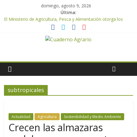
domingo, agosto 9, 2026
Última:
El Ministerio de Agricultura, Pesca y Alimentación otorga los
premios Alimentos de España a los mejores quesos 2026
UPA Granada advierte de una vendimia marcada por el
desplome de la demanda, que obligará a muchos viticultores a
dejar la uva en el campo
El Ministerio de Agricultura, Pesca y Alimentación impulsa un
nuevo protocolo de certificación del ibérico para reforzar la
seguridad y la transparencia del sector
ASAJA Almería: las primeras recolecciones de almendra
confirman una cosecha desigual marcada por las inclemencias
meteorológicas y la incertidumbre en los precios
subtropicales
El Ministerio de Agricultura, Pesca y Alimentación autoriza el
pago de 85 millones adicionales de ayudas de la PAC de
remanentes disponibles
Actualidad
Agricultura
Sostenibilidad y Medio Ambiente
Crecen las almazaras