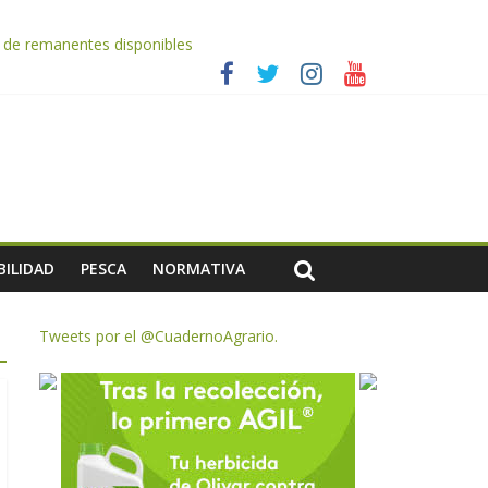
AC de remanentes disponibles
 2026
es a dejar la uva en el campo
rzar la seguridad y la transparencia del sector
ias meteorológicas y la incertidumbre en los precios
BILIDAD
PESCA
NORMATIVA
Tweets por el @CuadernoAgrario.