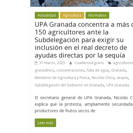
Actualidad
Agricultura
Normativa
UPA Granada concentra a más 
150 agricultores ante la
Subdelegación para exigir su
inclusión en el real decreto de
ayudas directas por la sequía
31 marzo, 2025
CuadernoAgrario
agricultore
,
,
,
,
granadinos
concentraciones
falta de agua
Granada
,
,
,
Ministerio de Agricultura y Pesca
Nicolás Chica
sequía
,
Subdelegación del Gobierno en Granada
UPA Granada
El secretario general de UPA Granada, Nicolás C
explica que la protesta, ampliamente secundada
productores de frutos secos de
Leer más