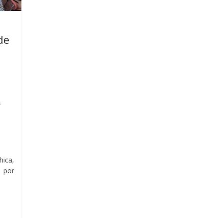
de
s
hica,
 por