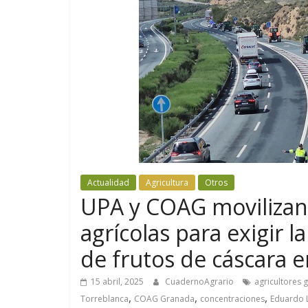
Actualidad
Agricultura
Otros
UPA y COAG movilizan 
agrícolas para exigir l
de frutos de cáscara e
15 abril, 2025
CuadernoAgrario
agricultores 
,
,
,
Torreblanca
COAG Granada
concentraciones
Eduardo 