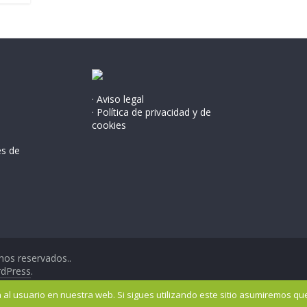
· Aviso legal
· Política de privacidad y de
cookies
és de
hos reservados..
dPress
.
al usuario en nuestra web. Si sigues utilizando este sitio asumiremos qu