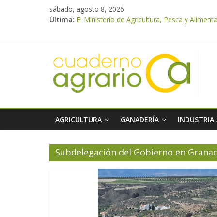
sábado, agosto 8, 2026
Última:
El Ministerio de Agricultura, Pesca y Alimen
El Ministerio de Agricultura, Pesca y Alime
UPA Granada advierte de una vendimia marca
El Ministerio de Agricultura, Pesca y Aliment
ASAJA Almería: las primeras recolecciones d
AGRICULTURA
GANADERÍA
INDUSTRIA
Subdelegación del Gobierno en Grana