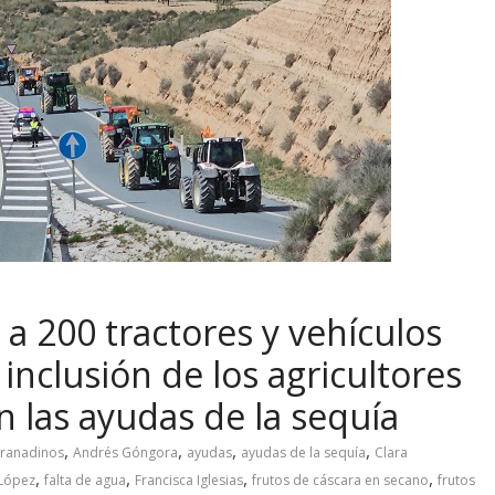
a 200 tractores y vehículos
a inclusión de los agricultores
n las ayudas de la sequía
,
,
,
,
granadinos
Andrés Góngora
ayudas
ayudas de la sequía
Clara
,
,
,
,
López
falta de agua
Francisca Iglesias
frutos de cáscara en secano
frutos