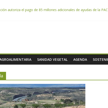
tación autoriza el pago de 85 millones adicionales de ayudas de la P
ntación otorga los premios Alimentos de España a los mejores quesos
da por el desplome de la demanda, que obligará a muchos viticultor
ación impulsa un nuevo protocolo de certificación del ibérico para refo
e almendra confirman una cosecha desigual marcada por las inclemenc
 AGROALIMENTARIA
SANIDAD VEGETAL
AGENDA
SOSTENI
da