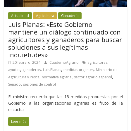
Actualidad
Agricultura
Ganadería
Luis Planas: «Este Gobierno
mantiene un diálogo continuado con
agricultores y ganaderos para buscar
soluciones a sus legítimas
inquietudes»
,
20 febrero, 2024
CuadernoAgrario
agricultores
,
,
,
,
ayudas
ganaderos
Luis Planas
medidas urgentes
Ministerio de
,
,
,
Agricultura y Pesca
normativa agraria
sector agrario español
,
Senado
sesiones de control
El ministro recuerda que las 18 medidas propuestas por el
Gobierno a las organizaciones agrarias es fruto de la
escucha
Leer más