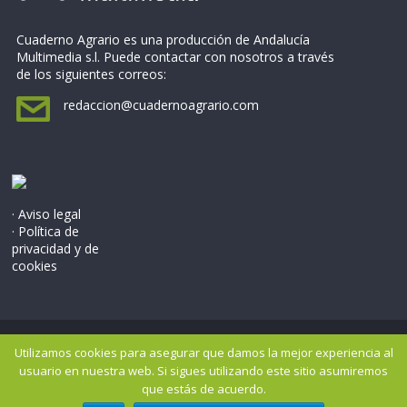
Cuaderno Agrario es una producción de Andalucía
Multimedia s.l. Puede contactar con nosotros a través
de los siguientes correos:
redaccion@cuadernoagrario.com
· Aviso legal
· Política de
privacidad y de
cookies
Copyright © 2026
Cuaderno Agrario
. Todos los derechos
Utilizamos cookies para asegurar que damos la mejor experiencia al
reservados..
usuario en nuestra web. Si sigues utilizando este sitio asumiremos
Tema: ColorMag por
ThemeGrill
. Potenciado por
WordPress
.
que estás de acuerdo.