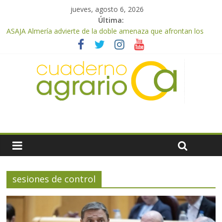
jueves, agosto 6, 2026
Última:
ASAJA Almería advierte de la doble amenaza que afrontan los
cítricos: la clorosis y la caída de los precios
ASAJA Almería: las primeras recolecciones de almendra
confirman una cosecha desigual marcada por las inclemencias
meteorológicas y la incertidumbre en los precios
El Ministerio de Agricultura, Pesca y Alimentación autoriza el
pago de 85 millones adicionales de ayudas de la PAC de
remanentes disponibles
VÍDEO: Promoción y difusión de los valores de los alimentos de
origen cooperativo en escuelas de hostelería
Cooperativas Agro-alimentarias de Andalucía celebra la
activación del mecanismo de regulación de oferta de aceite de
oliva para la próxima campaña
sesiones de control