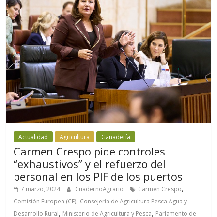
Actualidad
Agricultura
Ganadería
Carmen Crespo pide controles
“exhaustivos” y el refuerzo del
personal en los PIF de los puertos
,
7 marzo, 2024
CuadernoAgrario
Carmen Crespo
,
Comisión Europea (CE)
Consejería de Agricultura Pesca Agua y
,
,
Desarrollo Rural
Ministerio de Agricultura y Pesca
Parlamento de