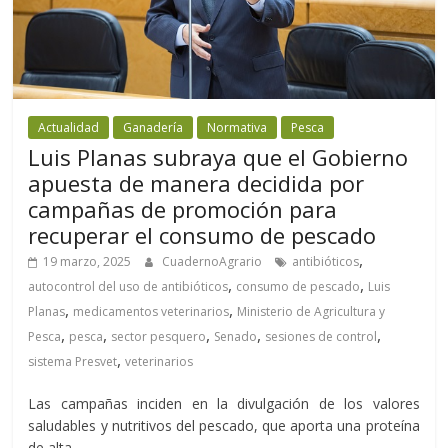
Actualidad
Ganadería
Normativa
Pesca
Luis Planas subraya que el Gobierno
apuesta de manera decidida por
campañas de promoción para
recuperar el consumo de pescado
,
19 marzo, 2025
CuadernoAgrario
antibióticos
,
,
autocontrol del uso de antibióticos
consumo de pescado
Luis
,
,
Planas
medicamentos veterinarios
Ministerio de Agricultura y
,
,
,
,
,
Pesca
pesca
sector pesquero
Senado
sesiones de control
,
sistema Presvet
veterinarios
Las campañas inciden en la divulgación de los valores
saludables y nutritivos del pescado, que aporta una proteína
de alta