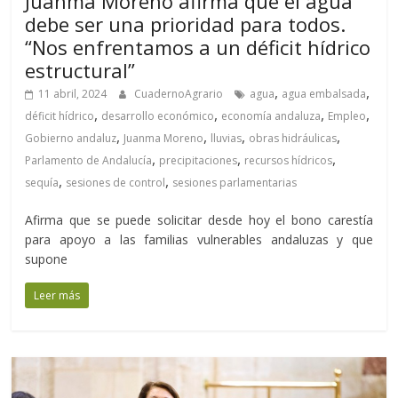
Juanma Moreno afirma que el agua
debe ser una prioridad para todos.
“Nos enfrentamos a un déficit hídrico
estructural”
,
,
11 abril, 2024
CuadernoAgrario
agua
agua embalsada
,
,
,
,
déficit hídrico
desarrollo económico
economía andaluza
Empleo
,
,
,
,
Gobierno andaluz
Juanma Moreno
lluvias
obras hidráulicas
,
,
,
Parlamento de Andalucía
precipitaciones
recursos hídricos
,
,
sequía
sesiones de control
sesiones parlamentarias
Afirma que se puede solicitar desde hoy el bono carestía
para apoyo a las familias vulnerables andaluzas y que
supone
Leer más