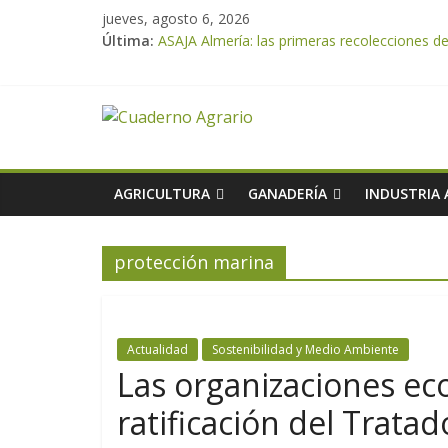
jueves, agosto 6, 2026
Última:
ASAJA Almería: las primeras recolecciones d
El Ministerio de Agricultura, Pesca y Alimen
VÍDEO: Promoción y difusión de los valores 
Cooperativas Agro-alimentarias de Andalucía
ASAJA Almería advierte de la doble amenaza qu
AGRICULTURA
GANADERÍA
INDUSTRIA
protección marina
Actualidad
Sostenibilidad y Medio Ambiente
Las organizaciones eco
ratificación del Trata