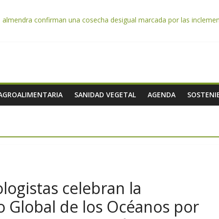
e almendra confirman una cosecha desigual marcada por las inclemenc
tación autoriza el pago de 85 millones adicionales de ayudas de la P
de los alimentos de origen cooperativo en escuelas de hostelería
 celebra la activación del mecanismo de regulación de oferta de acei
e afrontan los cítricos: la clorosis y la caída de los precios
 AGROALIMENTARIA
SANIDAD VEGETAL
AGENDA
SOSTENIB
logistas celebran la
do Global de los Océanos por