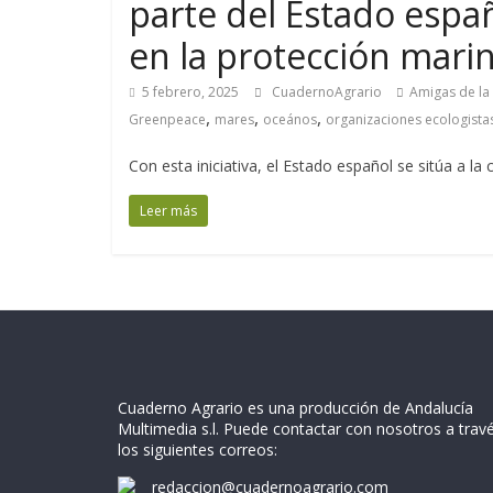
parte del Estado espa
en la protección mari
5 febrero, 2025
CuadernoAgrario
Amigas de la 
,
,
,
Greenpeace
mares
oceános
organizaciones ecologista
Con esta iniciativa, el Estado español se sitúa a la 
Leer más
Cuaderno Agrario es una producción de Andalucía
Multimedia s.l. Puede contactar con nosotros a trav
los siguientes correos:
redaccion@cuadernoagrario.com