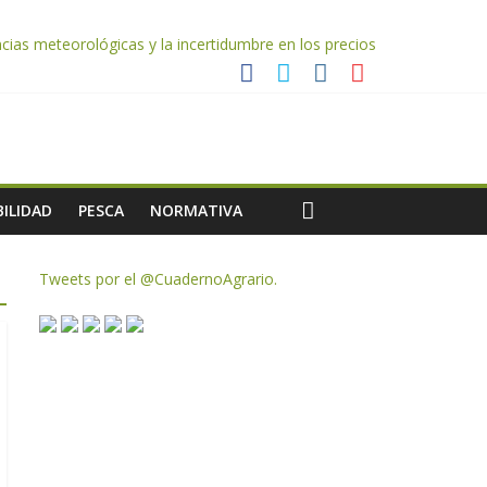
ias meteorológicas y la incertidumbre en los precios
AC de remanentes disponibles
te de oliva para la próxima campaña
ILIDAD
PESCA
NORMATIVA
Tweets por el @CuadernoAgrario.