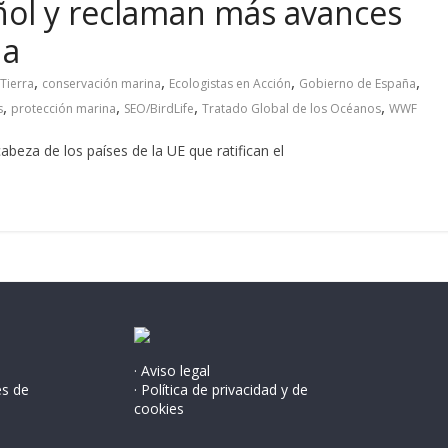
ñol y reclaman más avances
na
,
,
,
,
Tierra
conservación marina
Ecologistas en Acción
Gobierno de España
,
,
,
,
s
protección marina
SEO/BirdLife
Tratado Global de los Océanos
WWF
cabeza de los países de la UE que ratifican el
· Aviso legal
és de
· Política de privacidad y de
cookies