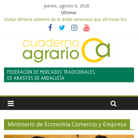
jueves, agosto 6, 2026
Última:
ASAJA Almería advierte de la doble amenaza que afrontan los
cítricos: la clorosis y la caída de los precios
ASAJA Almería: las primeras recolecciones de almendra
confirman una cosecha desigual marcada por las inclemencias
meteorológicas y la incertidumbre en los precios
El Ministerio de Agricultura, Pesca y Alimentación autoriza el
pago de 85 millones adicionales de ayudas de la PAC de
remanentes disponibles
VÍDEO: Promoción y difusión de los valores de los alimentos de
origen cooperativo en escuelas de hostelería
Cooperativas Agro-alimentarias de Andalucía celebra la
activación del mecanismo de regulación de oferta de aceite de
oliva para la próxima campaña
Ministerio de Economía Comercio y Empresa