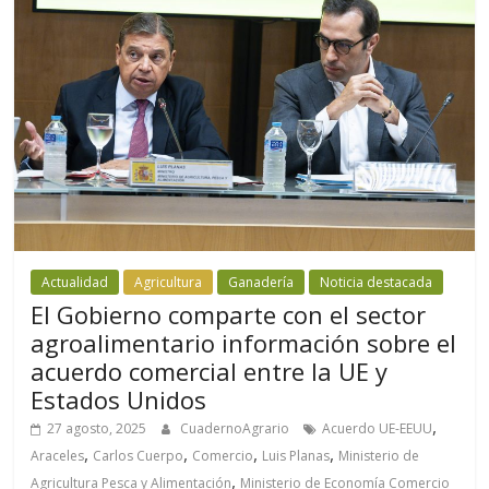
Actualidad
Agricultura
Ganadería
Noticia destacada
El Gobierno comparte con el sector
agroalimentario información sobre el
acuerdo comercial entre la UE y
Estados Unidos
,
27 agosto, 2025
CuadernoAgrario
Acuerdo UE-EEUU
,
,
,
,
Araceles
Carlos Cuerpo
Comercio
Luis Planas
Ministerio de
,
Agricultura Pesca y Alimentación
Ministerio de Economía Comercio