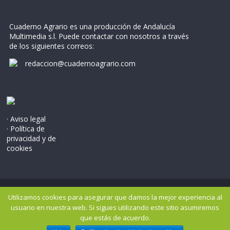
Cuaderno Agrario es una producción de Andalucía
Multimedia s.l. Puede contactar con nosotros a través
de los siguientes correos:
redaccion@cuadernoagrario.com
· Aviso legal
· Política de
privacidad y de
cookies
Copyright © 2026
Cuaderno Agrario
. Todos los derechos
Utilizamos cookies para asegurar que damos la mejor experiencia al
reservados..
usuario en nuestra web. Si sigues utilizando este sitio asumiremos
Tema: ColorMag por
ThemeGrill
. Potenciado por
WordPress
.
que estás de acuerdo.