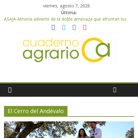
viernes, agosto 7, 2026
Última:
ASAJA Almería advierte de la doble amenaza que afrontan los
cítricos: la clorosis y la caída de los precios
ASAJA Almería: las primeras recolecciones de almendra
confirman una cosecha desigual marcada por las inclemencias
meteorológicas y la incertidumbre en los precios
El Ministerio de Agricultura, Pesca y Alimentación autoriza el
pago de 85 millones adicionales de ayudas de la PAC de
remanentes disponibles
VÍDEO: Promoción y difusión de los valores de los alimentos de
origen cooperativo en escuelas de hostelería
Cooperativas Agro-alimentarias de Andalucía celebra la
activación del mecanismo de regulación de oferta de aceite de
oliva para la próxima campaña
El Cerro del Andévalo