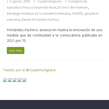
5 agosto, 2025
CuadernoAgrario
Consejería de
,
,
Agricultura Pesca y Desarrollo Rural
El Cerro del Andévalo
,
,
Estrategia Andaluza de la Ganadería Extensiva
FEADER
ganadería
,
extensiva
Ramón Fernández-Pacheco
Fernández-Pacheco anuncia en Huelva la renovación de una
medida que da continuidad a la convocatoria publicada en
2021 por 70
Leer más
Tweets por el @CuadernoAgrario.