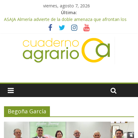
viernes, agosto 7, 2026
Última:
ASAJA Almería advierte de la doble amenaza que afrontan los
cítricos: la clorosis y la caída de los precios
ASAJA Almería: las primeras recolecciones de almendra
confirman una cosecha desigual marcada por las inclemencias
meteorológicas y la incertidumbre en los precios
El Ministerio de Agricultura, Pesca y Alimentación autoriza el
pago de 85 millones adicionales de ayudas de la PAC de
remanentes disponibles
VÍDEO: Promoción y difusión de los valores de los alimentos de
origen cooperativo en escuelas de hostelería
Cooperativas Agro-alimentarias de Andalucía celebra la
activación del mecanismo de regulación de oferta de aceite de
oliva para la próxima campaña
Begoña García