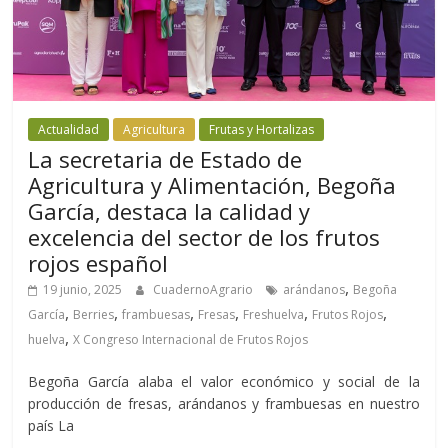
Actualidad
Agricultura
Frutas y Hortalizas
La secretaria de Estado de
Agricultura y Alimentación, Begoña
García, destaca la calidad y
excelencia del sector de los frutos
rojos español
,
19 junio, 2025
CuadernoAgrario
arándanos
Begoña
,
,
,
,
,
,
García
Berries
frambuesas
Fresas
Freshuelva
Frutos Rojos
,
huelva
X Congreso Internacional de Frutos Rojos
Begoña García alaba el valor económico y social de la
producción de fresas, arándanos y frambuesas en nuestro
país La