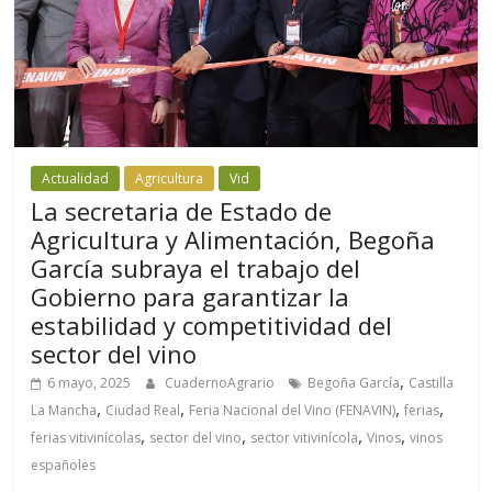
Actualidad
Agricultura
Vid
La secretaria de Estado de
Agricultura y Alimentación, Begoña
García subraya el trabajo del
Gobierno para garantizar la
estabilidad y competitividad del
sector del vino
,
6 mayo, 2025
CuadernoAgrario
Begoña García
Castilla
,
,
,
,
La Mancha
Ciudad Real
Feria Nacional del Vino (FENAVIN)
ferias
,
,
,
,
ferias vitivinícolas
sector del vino
sector vitivinícola
Vinos
vinos
españoles