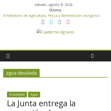
sábado, agosto 8, 2026
Última:
El Ministerio de Agricultura, Pesca y Alimentación otorga los
premios Alimentos de España a los mejores quesos 2026
UPA Granada advierte de una vendimia marcada por el
desplome de la demanda, que obligará a muchos viticultores a
dejar la uva en el campo
El Ministerio de Agricultura, Pesca y Alimentación impulsa un
nuevo protocolo de certificación del ibérico para reforzar la
seguridad y la transparencia del sector
ASAJA Almería: las primeras recolecciones de almendra
confirman una cosecha desigual marcada por las inclemencias
meteorológicas y la incertidumbre en los precios
agua desalada
El Ministerio de Agricultura, Pesca y Alimentación autoriza el
pago de 85 millones adicionales de ayudas de la PAC de
remanentes disponibles
Actualidad
Agua
La Junta entrega la