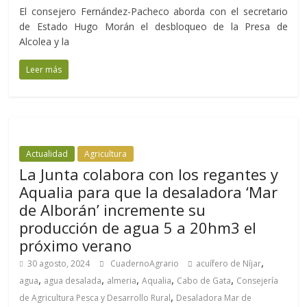
El consejero Fernández-Pacheco aborda con el secretario
de Estado Hugo Morán el desbloqueo de la Presa de
Alcolea y la
Leer más
Actualidad
Agricultura
La Junta colabora con los regantes y
Aqualia para que la desaladora ‘Mar
de Alborán’ incremente su
producción de agua 5 a 20hm3 el
próximo verano
,
30 agosto, 2024
CuadernoAgrario
acuífero de Níjar
,
,
,
,
,
agua
agua desalada
almeria
Aqualia
Cabo de Gata
Consejería
,
de Agricultura Pesca y Desarrollo Rural
Desaladora Mar de