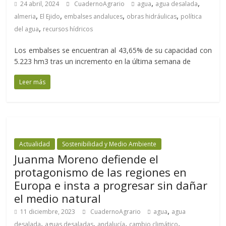
,
,
24 abril, 2024
CuadernoAgrario
agua
agua desalada
,
,
,
,
almeria
El Ejido
embalses andaluces
obras hidráulicas
política
,
del agua
recursos hídricos
Los embalses se encuentran al 43,65% de su capacidad con
5.223 hm3 tras un incremento en la última semana de
Leer más
Actualidad
Sostenibilidad y Medio Ambiente
Juanma Moreno defiende el
protagonismo de las regiones en
Europa e insta a progresar sin dañar
el medio natural
,
11 diciembre, 2023
CuadernoAgrario
agua
agua
,
,
,
,
desalada
aguas desaladas
andalucía
cambio climático