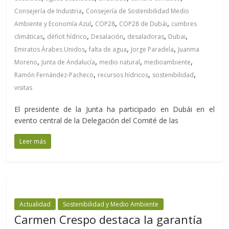
,
Consejería de Industria
Consejería de Sostenibilidad Medio
,
,
,
Ambiente y Economía Azul
COP28
COP28 de Dubái
cumbres
,
,
,
,
,
climáticas
déficit hídrico
Desalación
desaladoras
Dubai
,
,
,
Emiratos Árabes Unidos
falta de agua
Jorge Paradela
Juanma
,
,
,
,
Moreno
Junta de Andalucía
medio natural
medioambiente
,
,
,
Ramón Fernández-Pacheco
recursos hídricos
sostenibilidad
visitas
El presidente de la Junta ha participado en Dubái en el
evento central de la Delegación del Comité de las
Leer más
Actualidad
Sostenibilidad y Medio Ambiente
Carmen Crespo destaca la garantía