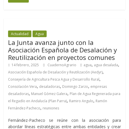
Actualidad
Agua
La Junta avanza junto con la
Asociación Española de Desalación y
Reutilización en proyectos comunes
,
,
14 febrero, 2025
CuadernoAgrario
agua
agua desalada
,
Asociación Española de Desalación y Reutilización (Aedyr)
,
Consejería de Agricultura Pesca Agua y Desarrollo Rural
,
,
,
Consolación Vera
desaladoras
Domingo Zarzo
empresas
,
,
desaladoras
Manuel Gómez Galera
Plan de Agua Regenerada para
,
,
el Regadío en Andalucía (Plan Parra)
Ramiro Angulo
Ramón
,
Fernández-Pacheco
reuniones
Fernández-Pacheco se reúne con la asociación para
abordar líneas estratégicas entre ambas entidades y crear