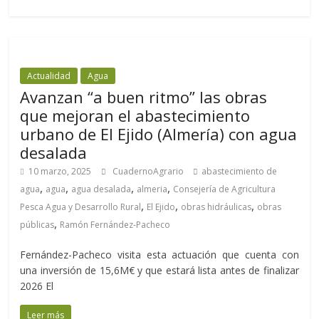
Actualidad
Agua
Avanzan “a buen ritmo” las obras
que mejoran el abastecimiento
urbano de El Ejido (Almería) con agua
desalada
10 marzo, 2025
CuadernoAgrario
abastecimiento de
,
,
,
,
agua
agua
agua desalada
almeria
Consejería de Agricultura
,
,
,
Pesca Agua y Desarrollo Rural
El Ejido
obras hidráulicas
obras
,
públicas
Ramón Fernández-Pacheco
Fernández-Pacheco visita esta actuación que cuenta con
una inversión de 15,6M€ y que estará lista antes de finalizar
2026 El
Leer más