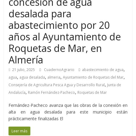
concesión de agua
desalada para
abastecimiento por 20
años al Ayuntamiento de
Roquetas de Mar, en
Almería
,
21 julio, 2025
CuadernoAgrario
abastecimiento de agua
,
,
,
,
agua
agua desalada
almeria
Ayuntamiento de Roquetas del Mar
,
Consejería de Agricultura Pesca Agua y Desarrollo Rural
Junta de
,
,
Andalucía
Ramón Fernández-Pacheco
Roquetas de Mar
Fernández-Pacheco avanza que las obras de la conexión en
alta en agua desalada para este municipio están
prácticamente finalizadas El
Leer más