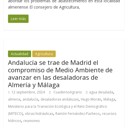
abordar los problemas de abastecimiento en esta localidad
almeriense El consejero de Agricultura,
Leer más
Actualidad
Agricultura
Andalucía se trae de Madrid el
compromiso de Medio Ambiente de
avanzar en las desaladoras de
Almería y Málaga
,
12 septiembre, 2024
CuadernoAgrario
agua desalada
,
,
,
,
,
almeria
andalucía
desaladoras andaluzas
Hugo Morán
Málaga
Ministerio para la Transición Ecológica y el Reto Demográfico
,
,
,
(MITECO)
obras hidráulicas
Ramón Fernández-Pacheco
recursos
,
hídricos
reuniones