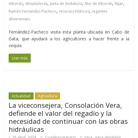
,
,
,
,
,
Alborán
desaladoras
Junta de Andalucía
Mar de Alborán
Níjar
,
,
Ramón Fernández-Pacheco
recursos hídricos
regantes
almerienses
Fernández-Pacheco visita esta planta ubicada en Cabo de
Gata, que ayudará a los agricultores a hacer frente a la
sequía
Leer más
Actualidad
Agricultura
La viceconsejera, Consolación Vera,
defiende el valor del regadío y la
necesidad de continuar con las obras
hidráulicas
,
,
25 abril, 2024
CuadernoAgrario
agua
agua desalada