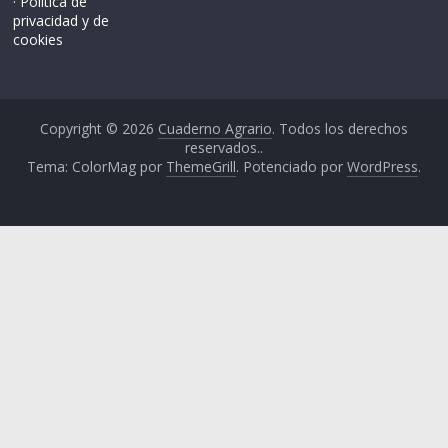
· Política de
privacidad y de
cookies
Copyright © 2026
Cuaderno Agrario
. Todos los derechos
reservados..
Tema: ColorMag por
ThemeGrill
. Potenciado por
WordPress
.