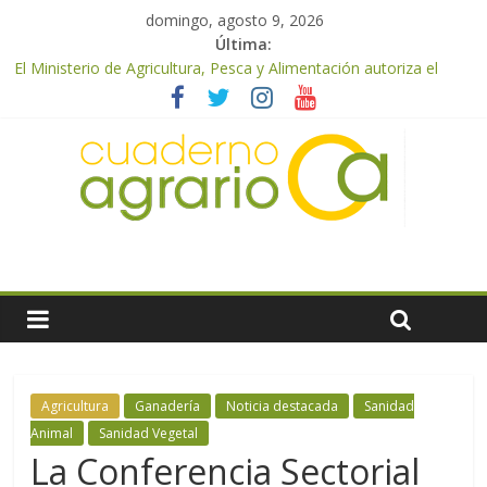
domingo, agosto 9, 2026
Última:
El Ministerio de Agricultura, Pesca y Alimentación autoriza el
pago de 85 millones adicionales de ayudas de la PAC de
remanentes disponibles
El Ministerio de Agricultura, Pesca y Alimentación otorga los
premios Alimentos de España a los mejores quesos 2026
UPA Granada advierte de una vendimia marcada por el
desplome de la demanda, que obligará a muchos viticultores a
dejar la uva en el campo
El Ministerio de Agricultura, Pesca y Alimentación impulsa un
nuevo protocolo de certificación del ibérico para reforzar la
seguridad y la transparencia del sector
ASAJA Almería: las primeras recolecciones de almendra
confirman una cosecha desigual marcada por las inclemencias
meteorológicas y la incertidumbre en los precios
Agricultura
Ganadería
Noticia destacada
Sanidad
Animal
Sanidad Vegetal
La Conferencia Sectorial