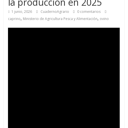
la producción en 2025
1 junio, 2026
CuadernoAgrario
0 comentarios
,
,
caprino
Ministerio de Agricultura Pesca y Alimentación
ovino