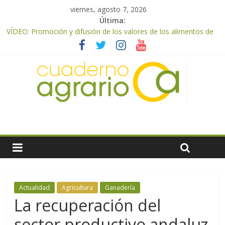
viernes, agosto 7, 2026
Última:
VÍDEO: Promoción y difusión de los valores de los alimentos de
origen cooperativo en escuelas de hostelería
UPA Granada advierte de una vendimia marcada por el
desplome de la demanda, que obligará a muchos viticultores a
dejar la uva en el campo
El Ministerio de Agricultura, Pesca y Alimentación impulsa un
nuevo protocolo de certificación del ibérico para reforzar la
seguridad y la transparencia del sector
ASAJA Almería: las primeras recolecciones de almendra
confirman una cosecha desigual marcada por las inclemencias
meteorológicas y la incertidumbre en los precios
El Ministerio de Agricultura, Pesca y Alimentación autoriza el
pago de 85 millones adicionales de ayudas de la PAC de
remanentes disponibles
Actualidad
Agricultura
Ganadería
La recuperación del
sector productivo andaluz