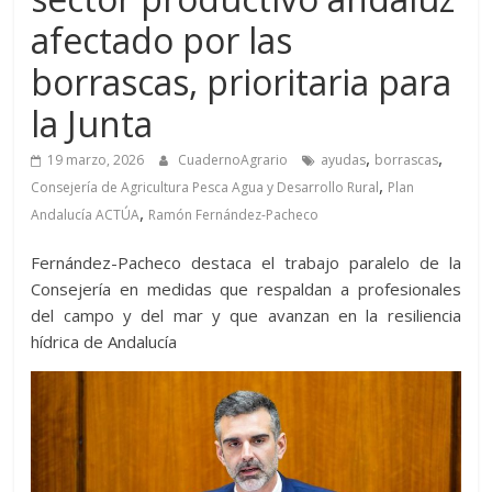
afectado por las
borrascas, prioritaria para
la Junta
,
,
19 marzo, 2026
CuadernoAgrario
ayudas
borrascas
,
Consejería de Agricultura Pesca Agua y Desarrollo Rural
Plan
,
Andalucía ACTÚA
Ramón Fernández-Pacheco
Fernández-Pacheco destaca el trabajo paralelo de la
Consejería en medidas que respaldan a profesionales
del campo y del mar y que avanzan en la resiliencia
hídrica de Andalucía