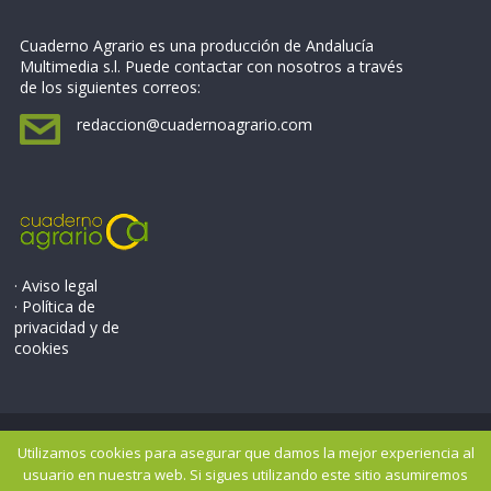
Cuaderno Agrario es una producción de Andalucía
Multimedia s.l. Puede contactar con nosotros a través
de los siguientes correos:
redaccion@cuadernoagrario.com
· Aviso legal
· Política de
privacidad y de
cookies
Copyright © 2026
Cuaderno Agrario
. Todos los derechos
Utilizamos cookies para asegurar que damos la mejor experiencia al
reservados..
usuario en nuestra web. Si sigues utilizando este sitio asumiremos
Tema: ColorMag por
ThemeGrill
. Potenciado por
WordPress
.