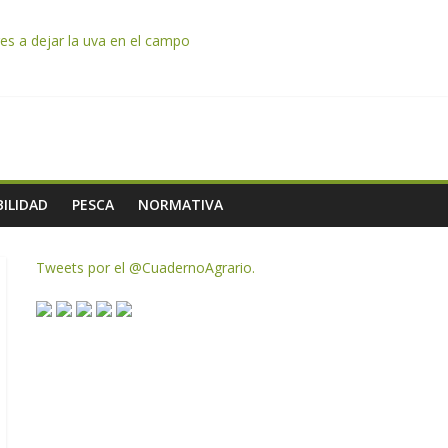
es a dejar la uva en el campo
rzar la seguridad y la transparencia del sector
ias meteorológicas y la incertidumbre en los precios
AC de remanentes disponibles
ILIDAD
PESCA
NORMATIVA
Tweets por el @CuadernoAgrario.