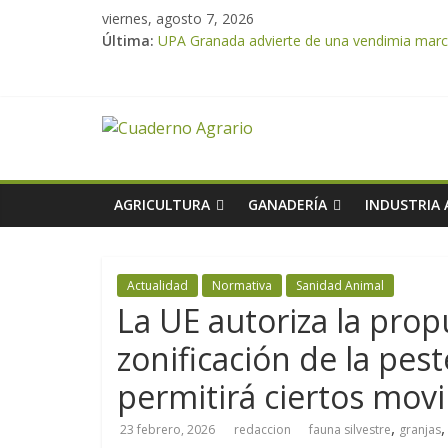
viernes, agosto 7, 2026
Última:
UPA Granada advierte de una vendimia marca
El Ministerio de Agricultura, Pesca y Aliment
ASAJA Almería: las primeras recolecciones d
El Ministerio de Agricultura, Pesca y Alimen
VÍDEO: Promoción y difusión de los valores 
AGRICULTURA
GANADERÍA
INDUSTRIA
Actualidad
Normativa
Sanidad Animal
La UE autoriza la pro
zonificación de la pes
permitirá ciertos movi
,
23 febrero, 2026
redaccion
fauna silvestre
granjas