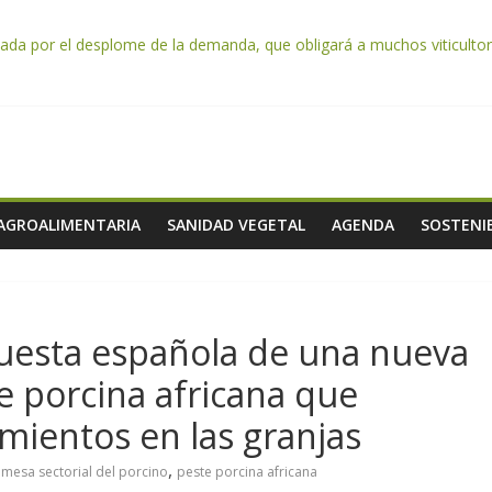
da por el desplome de la demanda, que obligará a muchos viticultor
ación impulsa un nuevo protocolo de certificación del ibérico para refo
e almendra confirman una cosecha desigual marcada por las inclemenc
tación autoriza el pago de 85 millones adicionales de ayudas de la P
de los alimentos de origen cooperativo en escuelas de hostelería
 AGROALIMENTARIA
SANIDAD VEGETAL
AGENDA
SOSTENIB
puesta española de una nueva
te porcina africana que
mientos en las granjas
,
,
mesa sectorial del porcino
peste porcina africana