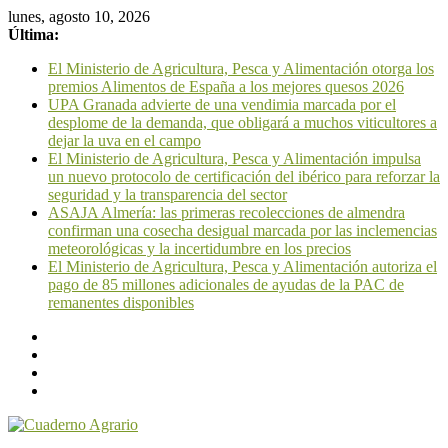
lunes, agosto 10, 2026
Última:
El Ministerio de Agricultura, Pesca y Alimentación otorga los
premios Alimentos de España a los mejores quesos 2026
UPA Granada advierte de una vendimia marcada por el
desplome de la demanda, que obligará a muchos viticultores a
dejar la uva en el campo
El Ministerio de Agricultura, Pesca y Alimentación impulsa
un nuevo protocolo de certificación del ibérico para reforzar la
seguridad y la transparencia del sector
ASAJA Almería: las primeras recolecciones de almendra
confirman una cosecha desigual marcada por las inclemencias
meteorológicas y la incertidumbre en los precios
El Ministerio de Agricultura, Pesca y Alimentación autoriza el
pago de 85 millones adicionales de ayudas de la PAC de
remanentes disponibles