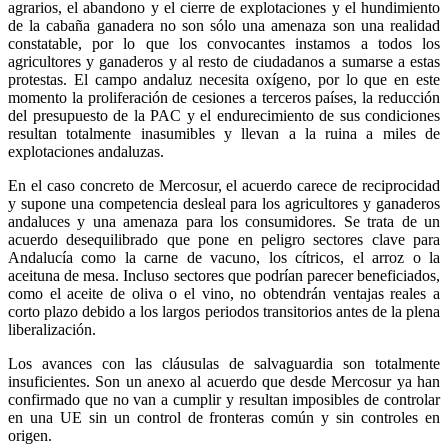
agrarios, el abandono y el cierre de explotaciones y el hundimiento
de la cabaña ganadera no son sólo una amenaza son una realidad
constatable, por lo que los convocantes instamos a todos los
agricultores y ganaderos y al resto de ciudadanos a sumarse a estas
protestas. El campo andaluz necesita oxígeno, por lo que en este
momento la proliferación de cesiones a terceros países, la reducción
del presupuesto de la PAC y el endurecimiento de sus condiciones
resultan totalmente inasumibles y llevan a la ruina a miles de
explotaciones andaluzas.
En el caso concreto de Mercosur, el acuerdo carece de reciprocidad
y supone una competencia desleal para los agricultores y ganaderos
andaluces y una amenaza para los consumidores. Se trata de un
acuerdo desequilibrado que pone en peligro sectores clave para
Andalucía como la carne de vacuno, los cítricos, el arroz o la
aceituna de mesa. Incluso sectores que podrían parecer beneficiados,
como el aceite de oliva o el vino, no obtendrán ventajas reales a
corto plazo debido a los largos periodos transitorios antes de la plena
liberalización.
Los avances con las cláusulas de salvaguardia son totalmente
insuficientes. Son un anexo al acuerdo que desde Mercosur ya han
confirmado que no van a cumplir y resultan imposibles de controlar
en una UE sin un control de fronteras común y sin controles en
origen.