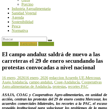
Porcino
Industria Agroalimentaria
Sanidad Vegetal
Agenda
Sostenibilidad
Pesca
Normativa
Actualidad
Agricultura
Ganadería
El campo andaluz saldrá de nuevo a las
carreteras el 29 de enero secundando las
protestas convocadas a nivel nacional
16 enero, 2026
16 enero, 2026
redaccion
Acuerdo UE-Mercosur
,
Asaja Andalucía
,
campo andaluz
,
Coag-Andalucía
,
Cooperativas
Agro-alimentarias de Andalucía
,
protestas
,
recortes PAC
ASAJA, COAG y Cooperativas Agro-alimentarias, en unidad de
acción, centran las protestas del 29 de enero contra Mercosur, los
acuerdos comerciales bilaterales, los recortes a la PAC, el escaso
respaldo institucional para solucionar los problemas de la mano