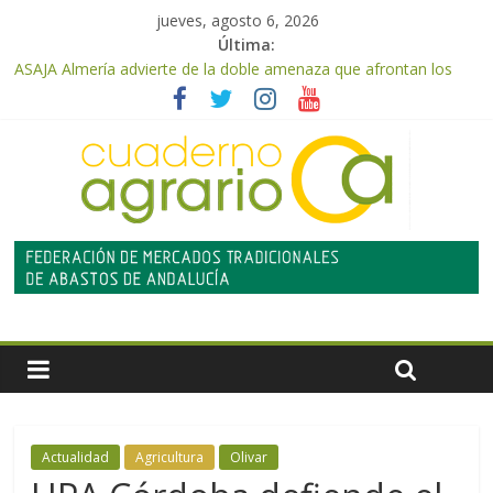
jueves, agosto 6, 2026
Última:
ASAJA Almería advierte de la doble amenaza que afrontan los
cítricos: la clorosis y la caída de los precios
ASAJA Almería: las primeras recolecciones de almendra
confirman una cosecha desigual marcada por las inclemencias
meteorológicas y la incertidumbre en los precios
El Ministerio de Agricultura, Pesca y Alimentación autoriza el
pago de 85 millones adicionales de ayudas de la PAC de
remanentes disponibles
VÍDEO: Promoción y difusión de los valores de los alimentos de
origen cooperativo en escuelas de hostelería
Cooperativas Agro-alimentarias de Andalucía celebra la
activación del mecanismo de regulación de oferta de aceite de
oliva para la próxima campaña
Actualidad
Agricultura
Olivar