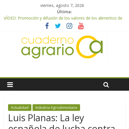
viernes, agosto 7, 2026
Última:
VÍDEO: Promoción y difusión de los valores de los alimentos de
origen cooperativo en escuelas de hostelería
UPA Granada advierte de una vendimia marcada por el
desplome de la demanda, que obligará a muchos viticultores a
dejar la uva en el campo
El Ministerio de Agricultura, Pesca y Alimentación impulsa un
nuevo protocolo de certificación del ibérico para reforzar la
seguridad y la transparencia del sector
ASAJA Almería: las primeras recolecciones de almendra
confirman una cosecha desigual marcada por las inclemencias
meteorológicas y la incertidumbre en los precios
El Ministerio de Agricultura, Pesca y Alimentación autoriza el
pago de 85 millones adicionales de ayudas de la PAC de
remanentes disponibles
Actualidad
Industria Agroalimentaria
Luis Planas: La ley
española de lucha contra