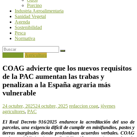
Porcino
Industria Agroalimentaria
Sanidad Vegetal
Agenda
Sostenibilidad
Pesca
Normativa
Actualidad
Agricultura
COAG advierte que los nuevos requisitos
de la PAC aumentan las trabas y
penalizan a la España agraria más
vulnerable
24 octubre, 2025
24 octubre, 2025
redaccion
coag
,
jóvenes
agricultores
,
PAC
El Real Decreto 916/2025 endurece la acreditación del uso de
parcelas, una exigencia difícil de cumplir en minifundios, pastos y
tierras marginales donde predominan acuerdos verbales. COAG