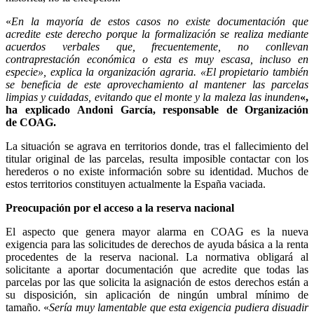
«
En la mayoría de estos casos no existe documentación que
acredite este derecho porque la formalización se realiza mediante
acuerdos verbales que, frecuentemente, no conllevan
contraprestación económica o esta es muy escasa, incluso en
especie», explica la organización agraria. «El propietario también
se beneficia de este aprovechamiento al mantener las parcelas
limpias y cuidadas, evitando que el monte y la maleza las inunden
«,
ha explicado
An
doni Garc
ía
,
re
sponsa
ble de Organizaci
ón
de
COAG.
La situación se agrava en territorios donde, tras el fallecimiento del
titular original de las parcelas, resulta imposible contactar con los
herederos o no existe información sobre su identidad. Muchos de
estos territorios constituyen actualmente la España vaciada.
Preocupación por el acceso a la reserva nacional
El aspecto que genera mayor alarma en COAG es la nueva
exigencia para las solicitudes de derechos de ayuda básica a la renta
procedentes de la reserva nacional. La normativa obligará al
solicitante a aportar documentación que acredite que todas las
parcelas por las que solicita la asignación de estos derechos están a
su disposición, sin aplicación de ningún umbral mínimo de
tamaño. «
Sería muy lamentable que esta exigencia pudiera disuadir