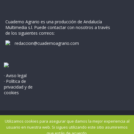
Cuaderno Agrario es una producción de Andalucía
Multimedia s.l. Puede contactar con nosotros a través
de los siguientes correos:
redaccion@cuadernoagrario.com
· Aviso legal
· Política de
privacidad y de
cookies
Copyright © 2026
Cuaderno Agrario
. Todos los derechos
Utilizamos cookies para asegurar que damos la mejor experiencia al
reservados..
usuario en nuestra web. Si sigues utilizando este sitio asumiremos
Tema: ColorMag por
ThemeGrill
. Potenciado por
WordPress
.
que estás de acuerdo.