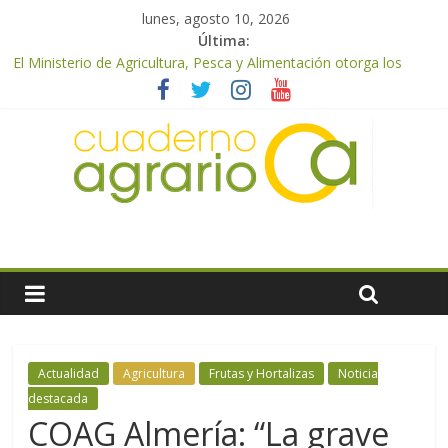
lunes, agosto 10, 2026
Última:
El Ministerio de Agricultura, Pesca y Alimentación otorga los
premios Alimentos de España a los mejores quesos 2026
UPA Granada advierte de una vendimia marcada por el
desplome de la demanda, que obligará a muchos viticultores a
dejar la uva en el campo
El Ministerio de Agricultura, Pesca y Alimentación impulsa un
nuevo protocolo de certificación del ibérico para reforzar la
seguridad y la transparencia del sector
ASAJA Almería: las primeras recolecciones de almendra
confirman una cosecha desigual marcada por las inclemencias
meteorológicas y la incertidumbre en los precios
El Ministerio de Agricultura, Pesca y Alimentación autoriza el
pago de 85 millones adicionales de ayudas de la PAC de
remanentes disponibles
Actualidad
Agricultura
Frutas y Hortalizas
Noticia
destacada
COAG Almería: “La grave