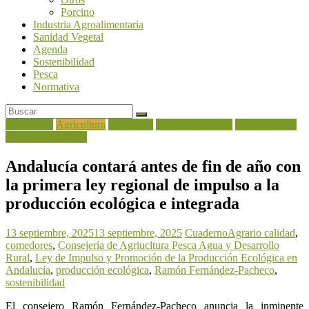
Porcino
Industria Agroalimentaria
Sanidad Vegetal
Agenda
Sostenibilidad
Pesca
Normativa
Actualidad
Agricultura
Ganadería
Noticia destacada
Sostenibilidad
y Medio Ambiente
Andalucía contará antes de fin de año con
la primera ley regional de impulso a la
producción ecológica e integrada
13 septiembre, 2025
13 septiembre, 2025
CuadernoAgrario
calidad
,
comedores
,
Consejería de Agriucltura Pesca Agua y Desarrollo
Rural
,
Ley de Impulso y Promoción de la Producción Ecológica en
Andalucía
,
producción ecológica
,
Ramón Fernández-Pacheco
,
sostenibilidad
El consejero Ramón Fernández-Pacheco anuncia la inminente