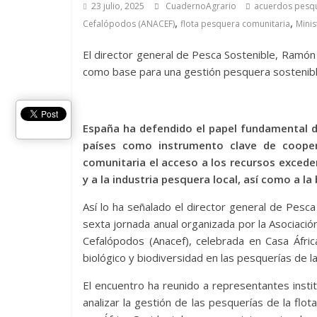
23 julio, 2025
CuadernoAgrario
acuerdos pesq
,
,
Cefalópodos (ANACEF)
flota pesquera comunitaria
Minis
El director general de Pesca Sostenible, Ramón d
como base para una gestión pesquera sostenible
España ha defendido el papel fundamental d
países como instrumento clave de cooper
comunitaria el acceso a los recursos excede
y a la industria pesquera local, así como a 
Así lo ha señalado el director general de Pesca
sexta jornada anual organizada por la Asociac
Cefalópodos (Anacef), celebrada en Casa Áfri
biológico y biodiversidad en las pesquerías de 
El encuentro ha reunido a representantes instit
analizar la gestión de las pesquerías de la fl