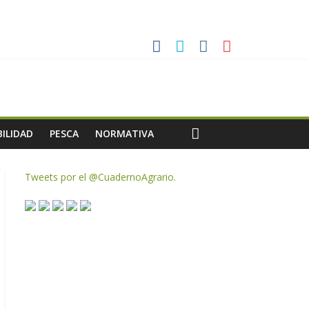
ias meteorológicas y la incertidumbre en los precios
AC de remanentes disponibles
te de oliva para la próxima campaña
ILIDAD
PESCA
NORMATIVA
Tweets por el @CuadernoAgrario.