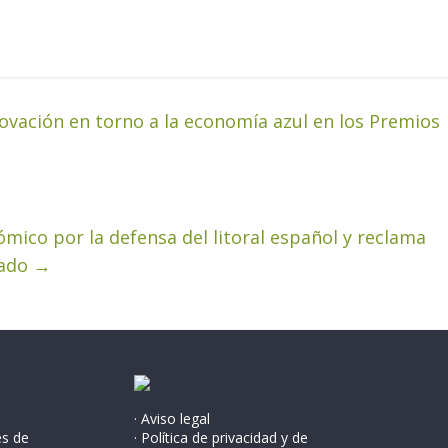
novación en torno a la economía azul en los Premios
mico por la defensa del litoral español y reclama
tado
→
· Aviso legal
és de
· Política de privacidad y de