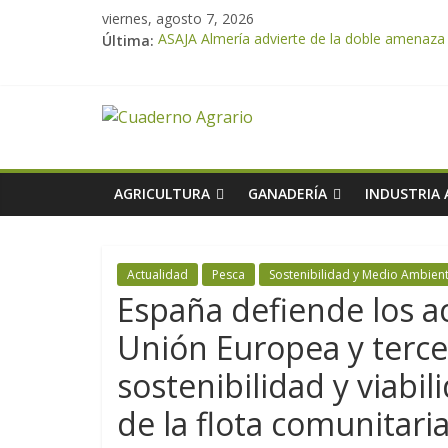
viernes, agosto 7, 2026
Última:
ASAJA Almería advierte de la doble amenaza qu
ASAJA Almería: las primeras recolecciones d
El Ministerio de Agricultura, Pesca y Alimen
VÍDEO: Promoción y difusión de los valores 
Cooperativas Agro-alimentarias de Andalucía
AGRICULTURA
GANADERÍA
INDUSTRIA
Actualidad
Pesca
Sostenibilidad y Medio Ambien
España defiende los a
Unión Europea y terce
sostenibilidad y viabil
de la flota comunitari