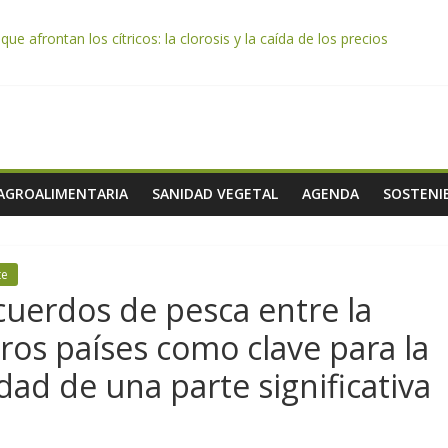
e afrontan los cítricos: la clorosis y la caída de los precios
e almendra confirman una cosecha desigual marcada por las inclemenc
tación autoriza el pago de 85 millones adicionales de ayudas de la P
de los alimentos de origen cooperativo en escuelas de hostelería
 celebra la activación del mecanismo de regulación de oferta de acei
 AGROALIMENTARIA
SANIDAD VEGETAL
AGENDA
SOSTENIB
te
cuerdos de pesca entre la
ros países como clave para la
idad de una parte significativa
a