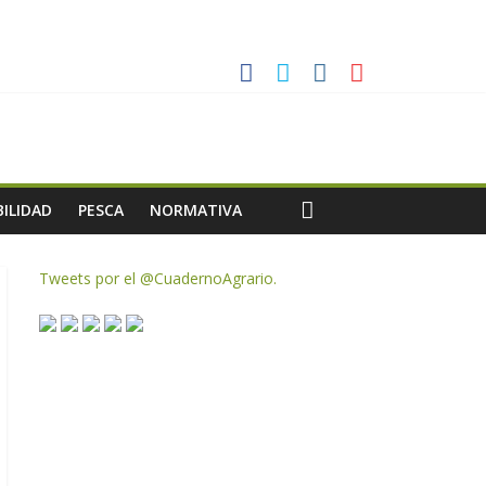
ias meteorológicas y la incertidumbre en los precios
AC de remanentes disponibles
te de oliva para la próxima campaña
ILIDAD
PESCA
NORMATIVA
Tweets por el @CuadernoAgrario.