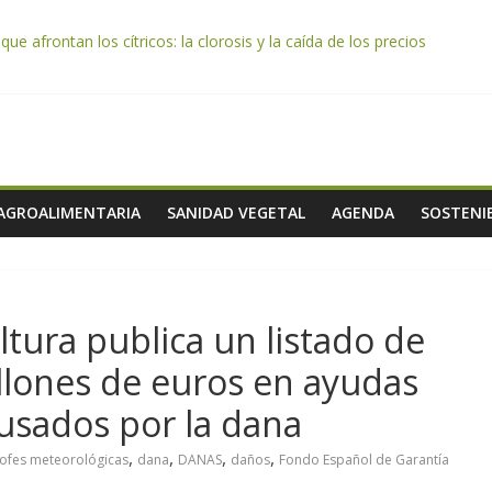
e afrontan los cítricos: la clorosis y la caída de los precios
e almendra confirman una cosecha desigual marcada por las inclemenc
tación autoriza el pago de 85 millones adicionales de ayudas de la P
de los alimentos de origen cooperativo en escuelas de hostelería
 celebra la activación del mecanismo de regulación de oferta de acei
 AGROALIMENTARIA
SANIDAD VEGETAL
AGENDA
SOSTENIB
ltura publica un listado de
illones de euros en ayudas
usados por la dana
,
,
,
,
rofes meteorológicas
dana
DANAS
daños
Fondo Español de Garantía