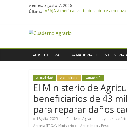
viernes, agosto 7, 2026
Última:
ASAJA Almería advierte de la doble amenaza qu
ASAJA Almería: las primeras recolecciones d
El Ministerio de Agricultura, Pesca y Alimen
VÍDEO: Promoción y difusión de los valores 
Cooperativas Agro-alimentarias de Andalucía
AGRICULTURA
GANADERÍA
INDUSTRIA
Actualidad
Agricultura
Ganadería
El Ministerio de Agricu
beneficiarios de 43 m
para reparar daños ca
,
18 julio, 2025
CuadernoAgrario
ayudas
catást
,
Agraria (FEGA)
Ministerio de Agricultura y Pesca