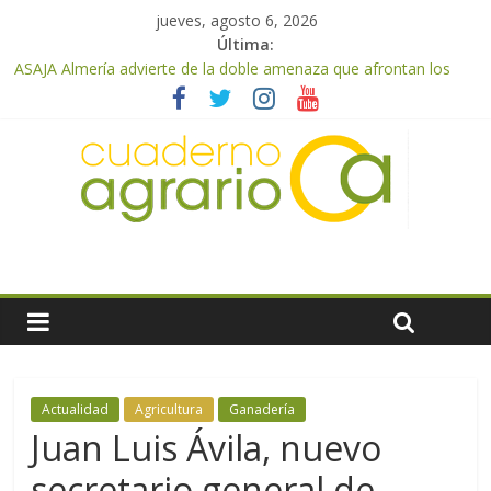
jueves, agosto 6, 2026
Última:
ASAJA Almería advierte de la doble amenaza que afrontan los
cítricos: la clorosis y la caída de los precios
ASAJA Almería: las primeras recolecciones de almendra
confirman una cosecha desigual marcada por las inclemencias
meteorológicas y la incertidumbre en los precios
El Ministerio de Agricultura, Pesca y Alimentación autoriza el
pago de 85 millones adicionales de ayudas de la PAC de
remanentes disponibles
VÍDEO: Promoción y difusión de los valores de los alimentos de
origen cooperativo en escuelas de hostelería
Cooperativas Agro-alimentarias de Andalucía celebra la
activación del mecanismo de regulación de oferta de aceite de
oliva para la próxima campaña
Actualidad
Agricultura
Ganadería
Juan Luis Ávila, nuevo
secretario general de