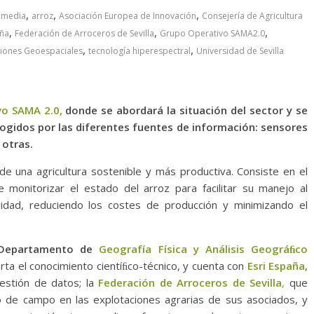
,
,
,
timedia
arroz
Asociación Europea de Innovación
Consejería de Agricultura
,
,
,
aña
Federación de Arroceros de Sevilla
Grupo Operativo SAMA2.0
,
,
ciones Geoespaciales
tecnología hiperespectral
Universidad de Sevilla
vo SAMA 2.0,
donde se abordará la situación del sector y se
cogidos por las diferentes fuentes de información: sensores
 otras.
e una agricultura sostenible y más productiva. Consiste en el
 monitorizar el estado del arroz para facilitar su manejo al
vidad, reduciendo los costes de producción y minimizando el
Departamento de
Geografía Física y Análisis Geográﬁco
rta el conocimiento cientíﬁco-técnico, y cuenta con
Esri España
,
gestión de datos; la
Federación de Arroceros de Sevilla
,
que
ajo de campo en las explotaciones agrarias de sus asociados, y