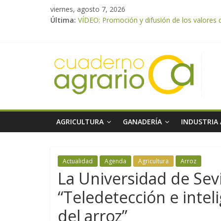
viernes, agosto 7, 2026
Última:
VÍDEO: Promoción y difusión de los valores 
UPA Granada advierte de una vendimia marca
El Ministerio de Agricultura, Pesca y Aliment
ASAJA Almería: las primeras recolecciones d
El Ministerio de Agricultura, Pesca y Alimen
AGRICULTURA
GANADERÍA
INDUSTRIA
Actualidad
Agenda
Agricultura
Arroz
La Universidad de Sevi
“Teledetección e inteli
del arroz”