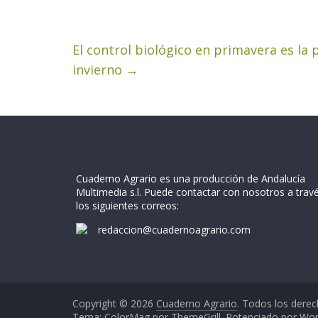
El control biológico en primavera es la 
invierno
→
Cuaderno Agrario es una producción de Andalucía
Multimedia s.l. Puede contactar con nosotros a trav
los siguientes correos:
redaccion@cuadernoagrario.com
Copyright © 2026
Cuaderno Agrario
. Todos los derec
Tema: ColorMag por
ThemeGrill
. Potenciado por
Wor