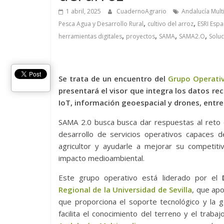
1 abril, 2025
CuadernoAgrario
Andalucía Mul
,
,
Pesca Agua y Desarrollo Rural
cultivo del arroz
ESRI Esp
,
,
,
,
herramientas digitales
proyectos
SAMA
SAMA2.O
Solu
Se trata de un encuentro del
Grupo Operati
presentará el visor que integra los datos re
IoT, información geoespacial y drones, entre
SAMA 2.0 busca busca dar respuestas al reto d
desarrollo de servicios operativos capaces de
agricultor y ayudarle a mejorar su competiti
impacto medioambiental.
Este grupo operativo está liderado por el
Regional de la Universidad de Sevilla
, que apo
que proporciona el soporte tecnológico y la 
facilita el conocimiento del terreno y el trab