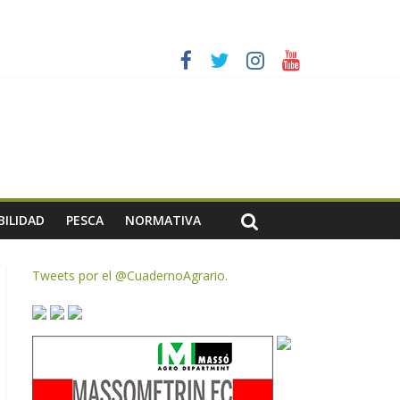
es a dejar la uva en el campo
rzar la seguridad y la transparencia del sector
ias meteorológicas y la incertidumbre en los precios
AC de remanentes disponibles
BILIDAD
PESCA
NORMATIVA
Tweets por el @CuadernoAgrario.