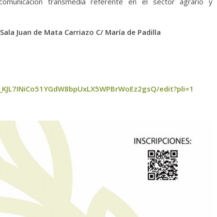
unicación transmedia referente en el sector agrario y
 Sala Juan de Mata Carriazo C/ María de Padilla
8_KJL7INiCo51YGdW8bpUxLX5WPBrWoEz2gsQ/edit?pli=1