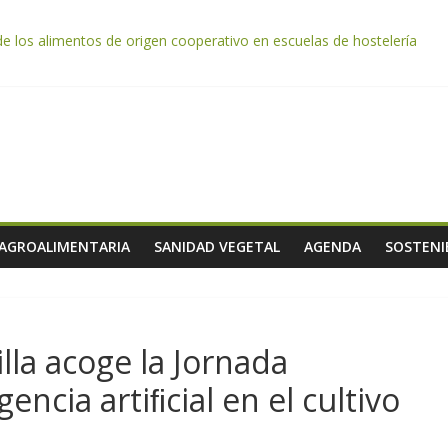
de los alimentos de origen cooperativo en escuelas de hostelería
da por el desplome de la demanda, que obligará a muchos viticultor
ación impulsa un nuevo protocolo de certificación del ibérico para refo
e almendra confirman una cosecha desigual marcada por las inclemenc
tación autoriza el pago de 85 millones adicionales de ayudas de la P
 AGROALIMENTARIA
SANIDAD VEGETAL
AGENDA
SOSTENI
lla acoge la Jornada
gencia artiﬁcial en el cultivo