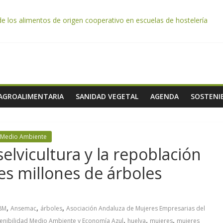
de los alimentos de origen cooperativo en escuelas de hostelería
da por el desplome de la demanda, que obligará a muchos viticultor
ación impulsa un nuevo protocolo de certificación del ibérico para refo
e almendra confirman una cosecha desigual marcada por las inclemenc
tación autoriza el pago de 85 millones adicionales de ayudas de la P
 AGROALIMENTARIA
SANIDAD VEGETAL
AGENDA
SOSTENIB
y Medio Ambiente
elvicultura y la repoblación
es millones de árboles
,
,
,
8M
Ansemac
árboles
Asociación Andaluza de Mujeres Empresarias del
,
,
,
tenibilidad Medio Ambiente y Economía Azul
huelva
mujeres
mujeres