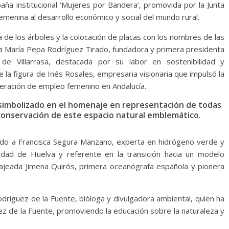
aña institucional ‘Mujeres por Bandera’, promovida por la Junta
femenina al desarrollo económico y social del mundo rural.
a de los árboles y la colocación de placas con los nombres de las
a María Pepa Rodríguez Tirado, fundadora y primera presidenta
 de Villarrasa, destacada por su labor en sostenibilidad y
a figura de Inés Rosales, empresaria visionaria que impulsó la
generación de empleo femenino en Andalucía.
 simbolizado en el homenaje en representación de todas
 conservación de este espacio natural emblemático
.
ocido a Francisca Segura Manzano, experta en hidrógeno verde y
idad de Huelva y referente en la transición hacia un modelo
ajeada Jimena Quirós, primera oceanógrafa española y pionera
odríguez de la Fuente, bióloga y divulgadora ambiental, quien ha
ez de la Fuente, promoviendo la educación sobre la naturaleza y