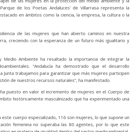
 papel de las mujeres en la protección del medio ambiente y la
‘Parque de los Poetas Andaluces’ de Villarrasa representa la
stacado en ámbitos como la ciencia, la empresa, la cultura o la
esiliencia de las mujeres que han abierto caminos en nuestra
ra, creciendo con la esperanza de un futuro más igualitario y
 y Medio Ambiente ha resaltado la importancia de integrar la
ioambientales. “Andalucía ha demostrado que el desarrollo
 la Junta trabajamos para garantizar que más mujeres participen
stión de nuestros recursos naturales”, ha manifestado.
a ha puesto en valor el incremento de mujeres en el Cuerpo de
mbito históricamente masculinizado que ha experimentado una
este cuerpo especializado, 116 son mujeres, lo que supone un
ntación femenina no superaba las 80 agentes, por lo que este
cativo en materia de igualdad dentro del sector medioambiental.