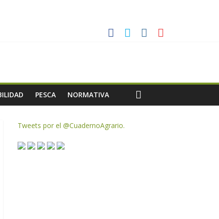
es a dejar la uva en el campo
rzar la seguridad y la transparencia del sector
ias meteorológicas y la incertidumbre en los precios
AC de remanentes disponibles
ILIDAD
PESCA
NORMATIVA
Tweets por el @CuadernoAgrario.