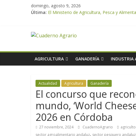
domingo, agosto 9, 2026
Última:
El Ministerio de Agricultura, Pesca y Alime
UPA Granada advierte de una vendimia marca
El Ministerio de Agricultura, Pesca y Aliment
ASAJA Almería: las primeras recolecciones d
El Ministerio de Agricultura, Pesca y Alimen
AGRICULTURA
GANADERÍA
INDUSTRIA
Actualidad
Agricultura
Ganadería
El concurso que recon
mundo, ‘World Cheese 
2026 en Córdoba
27 noviembre, 2024
CuadernoAgrario
agriculto
,
sector agroalimentario andaluz
sector pesquero andaluz