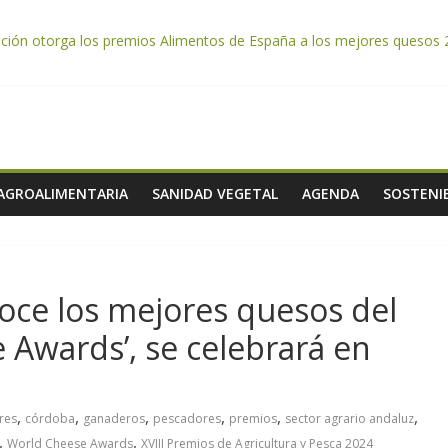
ntación otorga los premios Alimentos de España a los mejores quesos
da por el desplome de la demanda, que obligará a muchos viticultor
ación impulsa un nuevo protocolo de certificación del ibérico para refo
e almendra confirman una cosecha desigual marcada por las inclemenc
tación autoriza el pago de 85 millones adicionales de ayudas de la P
 AGROALIMENTARIA
SANIDAD VEGETAL
AGENDA
SOSTENIB
oce los mejores quesos del
Awards’, se celebrará en
,
,
,
,
,
,
res
córdoba
ganaderos
pescadores
premios
sector agrario andaluz
,
,
World Cheese Awards
XVIII Premios de Agricultura y Pesca 2024