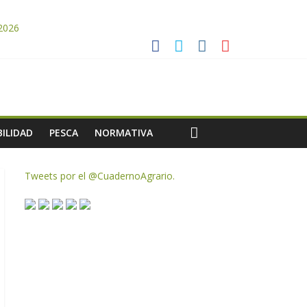
 2026
es a dejar la uva en el campo
rzar la seguridad y la transparencia del sector
ias meteorológicas y la incertidumbre en los precios
AC de remanentes disponibles
ILIDAD
PESCA
NORMATIVA
Tweets por el @CuadernoAgrario.