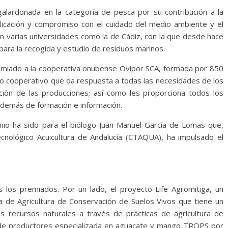
alardonada en la categoría de pesca por su contribución a la
plicación y compromiso con el cuidado del medio ambiente y el
on varias universidades como la de Cádiz, con la que desde hace
para la recogida y estudio de residuos marinos.
premiado a la cooperativa onubense Ovipor SCA, formada por 850
 cooperativo que da respuesta a todas las necesidades de los
zación de las producciones; así como les proporciona todos los
además de formación e información.
remio ha sido para el biólogo Juan Manuel García de Lomas que,
ecnológico Acuicultura de Andalucía (CTAQUA), ha impulsado el
os los premiados. Por un lado, el proyecto Life Agromitiga, un
a de Agricultura de Conservación de Suelos Vivos que tiene un
 recursos naturales a través de prácticas de agricultura de
ón de productores especializada en aguacate y mango TROPS por