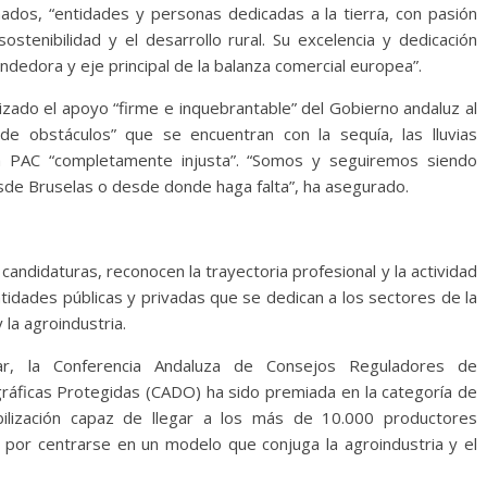
nados, “entidades y personas dedicadas a la tierra, con pasión
tenibilidad y el desarrollo rural. Su excelencia y dedicación
ndedora y eje principal de la balanza comercial europea”.
izado el apoyo “firme e inquebrantable” del Gobierno andaluz al
de obstáculos” que se encuentran con la sequía, las lluvias
na PAC “completamente injusta”. “Somos y seguiremos siendo
sde Bruselas o desde donde haga falta”, ha asegurado.
andidaturas, reconocen la trayectoria profesional y la actividad
ntidades públicas y privadas que se dedican a los sectores de la
y la agroindustria.
ar, la Conferencia Andaluza de Consejos Reguladores de
áficas Protegidas (CADO) ha sido premiada en la categoría de
bilización capaz de llegar a los más de 10.000 productores
y por centrarse en un modelo que conjuga la agroindustria y el