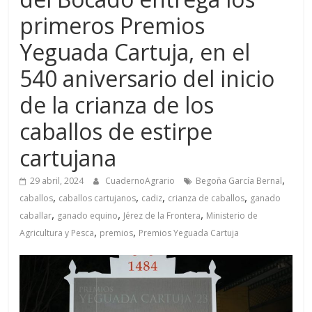
primeros Premios
Yeguada Cartuja, en el
540 aniversario del inicio
de la crianza de los
caballos de estirpe
cartujana
,
29 abril, 2024
CuadernoAgrario
Begoña García Bernal
,
,
,
,
caballos
caballos cartujanos
cadiz
crianza de caballos
ganado
,
,
,
caballar
ganado equino
Jérez de la Frontera
Ministerio de
,
,
Agricultura y Pesca
premios
Premios Yeguada Cartuja