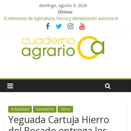
domingo, agosto 9, 2026
Última:
El Ministerio de Agricultura, Pesca y Alimentación autoriza el
pago de 85 millones adicionales de ayudas de la PAC de
remanentes disponibles
El Ministerio de Agricultura, Pesca y Alimentación otorga los
premios Alimentos de España a los mejores quesos 2026
UPA Granada advierte de una vendimia marcada por el
desplome de la demanda, que obligará a muchos viticultores a
dejar la uva en el campo
El Ministerio de Agricultura, Pesca y Alimentación impulsa un
nuevo protocolo de certificación del ibérico para reforzar la
seguridad y la transparencia del sector
ASAJA Almería: las primeras recolecciones de almendra
confirman una cosecha desigual marcada por las inclemencias
meteorológicas y la incertidumbre en los precios
Actualidad
Ganadería
Otros
Yeguada Cartuja Hierro
del Bocado entrega los