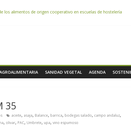
de los alimentos de origen cooperativo en escuelas de hostelería
da por el desplome de la demanda, que obligará a muchos viticultor
ación impulsa un nuevo protocolo de certificación del ibérico para refo
e almendra confirman una cosecha desigual marcada por las inclemenc
tación autoriza el pago de 85 millones adicionales de ayudas de la P
 AGROALIMENTARIA
SANIDAD VEGETAL
AGENDA
SOSTENI
M 35
,
,
,
,
,
,
os
aceite
asaja
Balance
barrica
bodegas salado
campo andaluz
,
,
,
,
,
ma
olivar
PAC
Umbrete
upa
vino espumoso