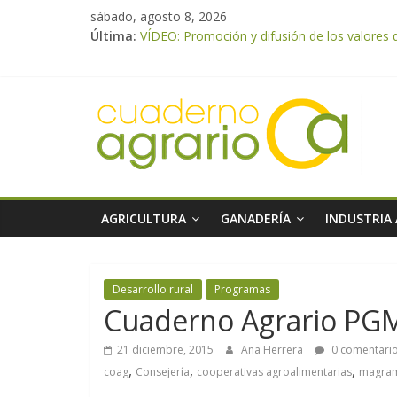
sábado, agosto 8, 2026
Última:
VÍDEO: Promoción y difusión de los valores 
UPA Granada advierte de una vendimia marca
El Ministerio de Agricultura, Pesca y Aliment
ASAJA Almería: las primeras recolecciones d
El Ministerio de Agricultura, Pesca y Alimen
AGRICULTURA
GANADERÍA
INDUSTRIA
Desarrollo rural
Programas
Cuaderno Agrario PG
21 diciembre, 2015
Ana Herrera
0 comentari
,
,
,
coag
Consejería
cooperativas agroalimentarias
magra