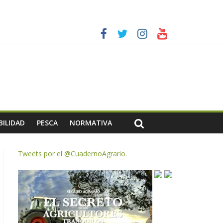
es a dejar la uva en el campo
rzar la seguridad y la transparencia del sector
ias meteorológicas y la incertidumbre en los precios
AC de remanentes disponibles
BILIDAD
PESCA
NORMATIVA
Tweets por el @CuadernoAgrario.