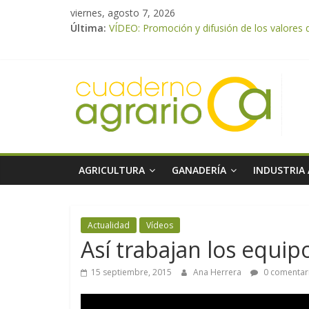
viernes, agosto 7, 2026
Última:
VÍDEO: Promoción y difusión de los valores 
UPA Granada advierte de una vendimia marca
El Ministerio de Agricultura, Pesca y Aliment
ASAJA Almería: las primeras recolecciones d
El Ministerio de Agricultura, Pesca y Alimen
AGRICULTURA
GANADERÍA
INDUSTRIA
Actualidad
Vídeos
Así trabajan los equi
15 septiembre, 2015
Ana Herrera
0 comentar