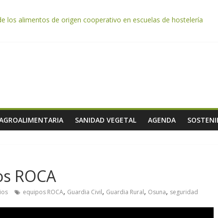
de los alimentos de origen cooperativo en escuelas de hostelería
da por el desplome de la demanda, que obligará a muchos viticultor
ación impulsa un nuevo protocolo de certificación del ibérico para refo
e almendra confirman una cosecha desigual marcada por las inclemenc
tación autoriza el pago de 85 millones adicionales de ayudas de la P
 AGROALIMENTARIA
SANIDAD VEGETAL
AGENDA
SOSTENI
pos ROCA
,
,
,
,
ios
equipos ROCA
Guardia Civil
Guardia Rural
Osuna
seguridad