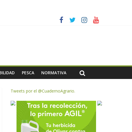
es a dejar la uva en el campo
rzar la seguridad y la transparencia del sector
ias meteorológicas y la incertidumbre en los precios
AC de remanentes disponibles
BILIDAD
PESCA
NORMATIVA
Tweets por el @CuadernoAgrario.