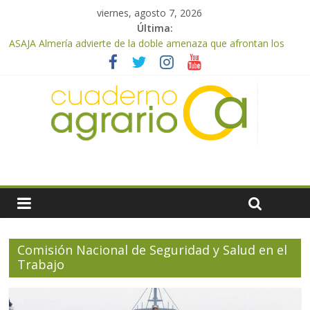
viernes, agosto 7, 2026
Última:
ASAJA Almería advierte de la doble amenaza que afrontan los
cítricos: la clorosis y la caída de los precios
ASAJA Almería: las primeras recolecciones de almendra
confirman una cosecha desigual marcada por las inclemencias
meteorológicas y la incertidumbre en los precios
El Ministerio de Agricultura, Pesca y Alimentación autoriza el
pago de 85 millones adicionales de ayudas de la PAC de
remanentes disponibles
VÍDEO: Promoción y difusión de los valores de los alimentos de
origen cooperativo en escuelas de hostelería
Cooperativas Agro-alimentarias de Andalucía celebra la
activación del mecanismo de regulación de oferta de aceite de
oliva para la próxima campaña
Comisión Nacional de Seguridad y Salud en el
Trabajo